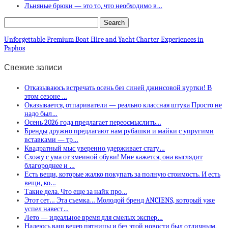
Льняные брюки — это то, что необходимо в…
Unforgettable Premium Boat Hire and Yacht Charter Experiences in
Paphos
Свежие записи
Отказываюсь встречать осень без синей джинсовой куртки! В
этом сезоне …
Оказывается, отпариватели — реально классная штука Просто не
надо был…
Осень 2026 года предлагает переосмыслить…
Бренды дружно предлагают нам рубашки и майки с упругими
вставками — тр…
Квадратный мыс уверенно удерживает стату…
Схожу с ума от змеиной обуви! Мне кажется, она выглядит
благороднее и …
Есть вещи, которые жалко покупать за полную стоимость. И есть
вещи, ко…
Такие дела. Что еще за найк про…
Этот сет… Эта съемка… Молодой бренд ANCIENS, который уже
успел навест…
Лето — идеальное время для смелых экспер…
Надеюсь ваш вечер пятницы и без этой новости был отличным,