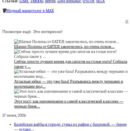
Ссылки:
LIME
,
2MOOD
,
Befree
,
Love Republic
,
O’STIN
,
SELA
🗑
Модный маркетолог в MAX
©
Посмотри ещё. Это интересно!
Шапки Полины от GATE31 закончились, но очень похож…
Сейчас просто лучшее время для сапогов на голые ноги! Собрала
такие у …
Атласные юбки — это уже база! Разрываюсь между черными и
молочными мод…
Этот пост, как напоминание o самой классической классике —
черных брюк…
17 июня, 2026
Балийские вайбы в городе: сумка из рафии с бахромой. — берем
— остави…