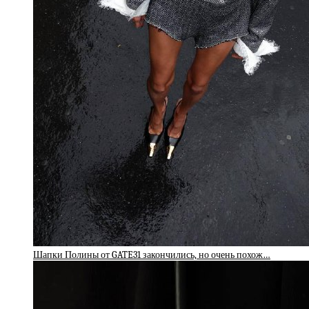
Шапки Полины от GATE31 закончились, но очень похож…