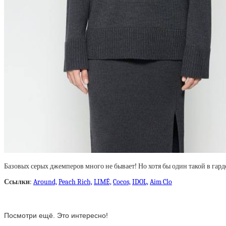
Базовых серых джемперов много не бывает! Но хотя бы один такой в гар
Ссылки
:
Around,
Peach Rich,
LIMÉ,
Cocos,
IDOL,
Aim Clo
Посмотри ещё. Это интересно!