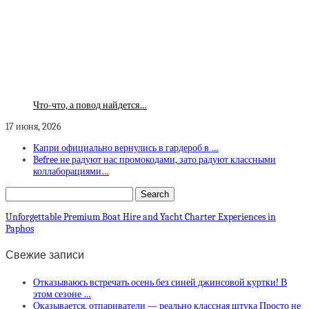
Что-что, а повод найдется…
17 июня, 2026
Капри официально вернулись в гардероб в …
Befree не радуют нас промокодами, зато радуют классными
коллаборациями…
Unforgettable Premium Boat Hire and Yacht Charter Experiences in
Paphos
Свежие записи
Отказываюсь встречать осень без синей джинсовой куртки! В
этом сезоне …
Оказывается, отпариватели — реально классная штука Просто не