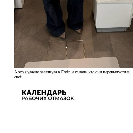
А это я удачно заглянула в O’stin и узнала, что они перевыпустили
свой…