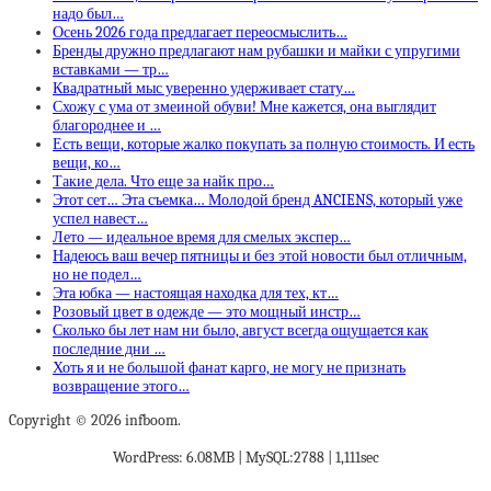
надо был…
Осень 2026 года предлагает переосмыслить…
Бренды дружно предлагают нам рубашки и майки с упругими
вставками — тр…
Квадратный мыс уверенно удерживает стату…
Схожу с ума от змеиной обуви! Мне кажется, она выглядит
благороднее и …
Есть вещи, которые жалко покупать за полную стоимость. И есть
вещи, ко…
Такие дела. Что еще за найк про…
Этот сет… Эта съемка… Молодой бренд ANCIENS, который уже
успел навест…
Лето — идеальное время для смелых экспер…
Надеюсь ваш вечер пятницы и без этой новости был отличным,
но не подел…
Эта юбка — настоящая находка для тех, кт…
Розовый цвет в одежде — это мощный инстр…
Сколько бы лет нам ни было, август всегда ощущается как
последние дни …
Хоть я и не большой фанат карго, не могу не признать
возвращение этого…
Copyright © 2026 infboom.
WordPress: 6.08MB | MySQL:2788 | 1,111sec