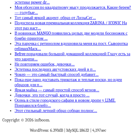
эстетике power dr…
Моя обсессия по квадратному мысу продолжается. Какие берем?
— голубые…
Тот самый яркий акцент, образ от ЛизыСег…
Подоспела новая премиальная коллекция ZARINA / ICONIC На
этот раз наст…
В новинках MANGO появились целых две модели босоножек с
бэмби-принтом …
Эта парочка с ретинолом вдохновила меня на пост. Сыворотка
celimaxМаск…
Befree порадовали большой домашней коллекцией Глазу есть за
что зацепи…
Не повторяем ошибок, девочки…
Эстетика последних августовских дней в п…
Чокер — это самый быстрый способ добавит…
Пока еще рано доставать трикотаж и теплые носки, но идеи
образов для п…
Яркая майка — самый простой способ мгнов…
Девочки, это тот случай, когда я просто …
Осень в стиле городского сафари в новом дропе у LIME.
Понравился блейз…
Этот стильный летний образ собран полнос…
Copyright © 2026 infboom.
WordPress: 6.39MB | MySQL:18632 | 4,197sec