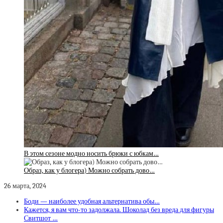
В этом сезоне модно носить брюки с юбкам…
Образ, как у блогера) Можно собрать дово…
26 марта, 2024
Боди — наиболее удобная альтернатива обы…
Кажется, я вам что-то задолжала. Шоколад без вреда для фигуры
Свитшот …