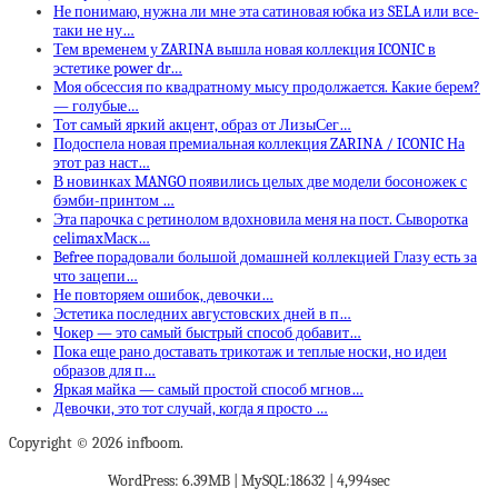
Не понимаю, нужна ли мне эта сатиновая юбка из SELA или все-
таки не ну…
Тем временем у ZARINA вышла новая коллекция ICONIC в
эстетике power dr…
Моя обсессия по квадратному мысу продолжается. Какие берем?
— голубые…
Тот самый яркий акцент, образ от ЛизыСег…
Подоспела новая премиальная коллекция ZARINA / ICONIC На
этот раз наст…
В новинках MANGO появились целых две модели босоножек с
бэмби-принтом …
Эта парочка с ретинолом вдохновила меня на пост. Сыворотка
celimaxМаск…
Befree порадовали большой домашней коллекцией Глазу есть за
что зацепи…
Не повторяем ошибок, девочки…
Эстетика последних августовских дней в п…
Чокер — это самый быстрый способ добавит…
Пока еще рано доставать трикотаж и теплые носки, но идеи
образов для п…
Яркая майка — самый простой способ мгнов…
Девочки, это тот случай, когда я просто …
Copyright © 2026 infboom.
WordPress: 6.39MB | MySQL:18632 | 4,994sec