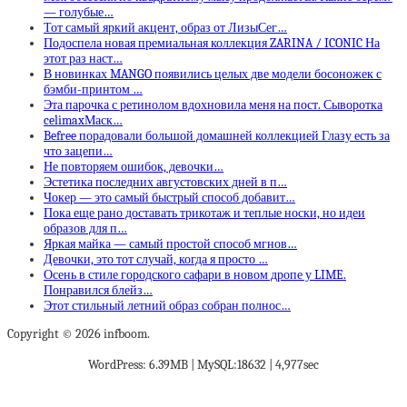
— голубые…
Тот самый яркий акцент, образ от ЛизыСег…
Подоспела новая премиальная коллекция ZARINA / ICONIC На
этот раз наст…
В новинках MANGO появились целых две модели босоножек с
бэмби-принтом …
Эта парочка с ретинолом вдохновила меня на пост. Сыворотка
celimaxМаск…
Befree порадовали большой домашней коллекцией Глазу есть за
что зацепи…
Не повторяем ошибок, девочки…
Эстетика последних августовских дней в п…
Чокер — это самый быстрый способ добавит…
Пока еще рано доставать трикотаж и теплые носки, но идеи
образов для п…
Яркая майка — самый простой способ мгнов…
Девочки, это тот случай, когда я просто …
Осень в стиле городского сафари в новом дропе у LIME.
Понравился блейз…
Этот стильный летний образ собран полнос…
Copyright © 2026 infboom.
WordPress: 6.39MB | MySQL:18632 | 4,977sec