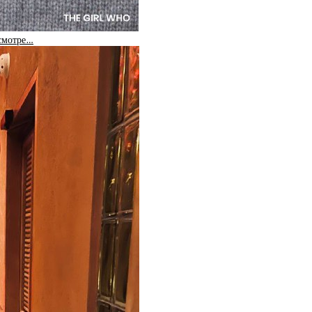
 смотре…