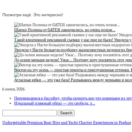
Посмотри ещё. Это интересно!
Шапки Полины от GATE31 закончились, но очень похож…
Такой креативной рекламной съемки у нас еще не было! Увидела у
Увидела у Насти большую подборку малоизвестных недорогих бре
До осени меньше недели! Ужас… Поэтому хочу посвятить этот ден
Вектор на эту осень — простые принты и приглушенные оттенки. 
Атласные юбки — это уже база! Разрываюсь между черными и м
6 июня, 2026
Перемещаемся к бассейну, чтобы оценить кое-что новенькое из ле
Идеальный пляжный образ — это свобода, л…
Unforgettable Premium Boat Hire and Yacht Charter Experiences in Paphos