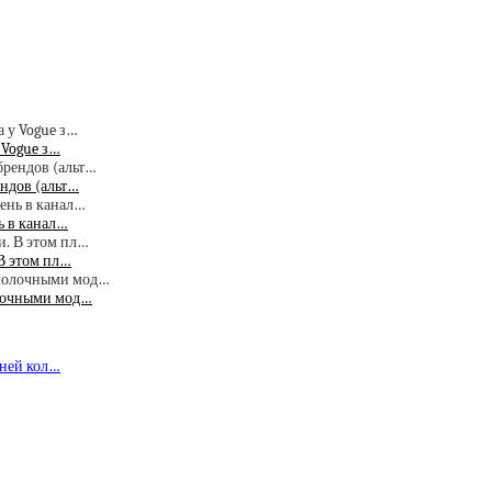
 Vogue з…
ндов (альт…
ь в канал…
В этом пл…
олочными мод…
тней кол…