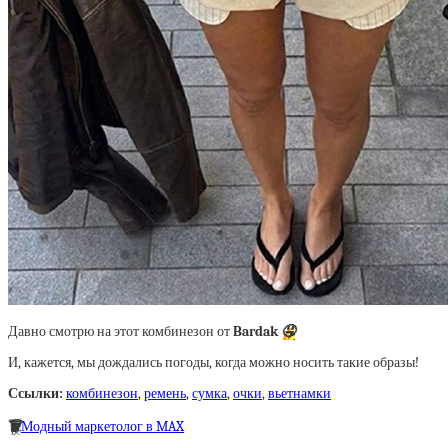
Давно смотрю на этот комбинезон от
Bardak
🤤
И, кажется, мы дождались погоды, когда можно носить такие образы!
Ссылки:
комбинезон
,
ремень
,
сумка
,
очки
,
вьетнамки
🗑
Модный маркетолог в MAX