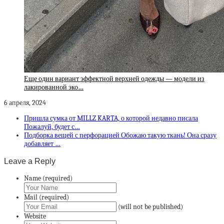
Еще один вариант эффектной верхней одежды — модели из
лакированной эко…
6 апреля, 2024
Пришла сумка от MILLZ KARTA, о которой недавно писала
Пожалуй, будет с…
Подборка вещей с перфорацией Обожаю такую ткань! Она сразу
добавляет …
Leave a Reply
Name (required)
Mail (required)
(will not be published)
Website