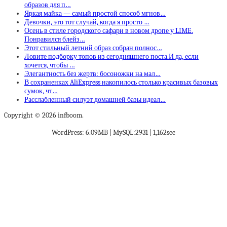
образов для п…
Яркая майка — самый простой способ мгнов…
Девочки, это тот случай, когда я просто …
Осень в стиле городского сафари в новом дропе у LIME.
Понравился блейз…
Этот стильный летний образ собран полнос…
Ловите подборку топов из сегодняшнего поста.И да, если
хочется, чтобы …
Элегантность без жертв: босоножки на мал…
В сохраненках AliExpress накопилось столько красивых базовых
сумок, чт…
Расслабленный силуэт домашней базы идеал…
Copyright © 2026 infboom.
WordPress: 6.09MB | MySQL:2931 | 1,162sec