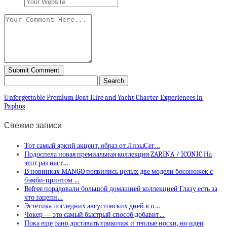
Unforgettable Premium Boat Hire and Yacht Charter Experiences in
Paphos
Свежие записи
Тот самый яркий акцент, образ от ЛизыСег…
Подоспела новая премиальная коллекция ZARINA / ICONIC На
этот раз наст…
В новинках MANGO появились целых две модели босоножек с
бэмби-принтом …
Befree порадовали большой домашней коллекцией Глазу есть за
что зацепи…
Эстетика последних августовских дней в п…
Чокер — это самый быстрый способ добавит…
Пока еще рано доставать трикотаж и теплые носки, но идеи