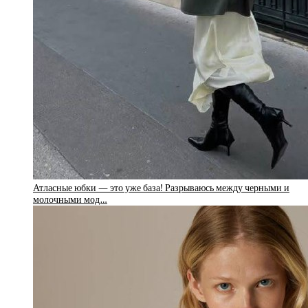
Атласные юбки — это уже база! Разрываюсь между черными и
молочными мод…