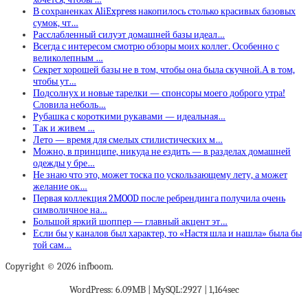
В сохраненках AliExpress накопилось столько красивых базовых
сумок, чт…
Расслабленный силуэт домашней базы идеал…
Всегда с интересом смотрю обзоры моих коллег. Особенно с
великолепным …
Секрет хорошей базы не в том, чтобы она была скучной.А в том,
чтобы ут…
Подсолнух и новые тарелки — спонсоры моего доброго утра!
Словила неболь…
Рубашка с короткими рукавами — идеальная…
Так и живем …
Лето — время для смелых стилистических м…
Можно, в принципе, никуда не ездить — в разделах домашней
одежды у бре…
Не знаю что это, может тоска по ускользающему лету, а может
желание ок…
Первая коллекция 2MOOD после ребрендинга получила очень
символичное на…
Большой яркий шоппер — главный акцент эт…
Если бы у каналов был характер, то «Настя шла и нашла» была бы
той сам…
Copyright © 2026 infboom.
WordPress: 6.09MB | MySQL:2927 | 1,164sec