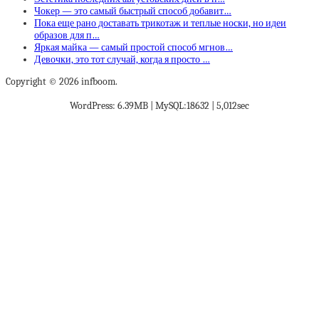
Чокер — это самый быстрый способ добавит…
Пока еще рано доставать трикотаж и теплые носки, но идеи
образов для п…
Яркая майка — самый простой способ мгнов…
Девочки, это тот случай, когда я просто …
Copyright © 2026 infboom.
WordPress: 6.39MB | MySQL:18632 | 5,012sec