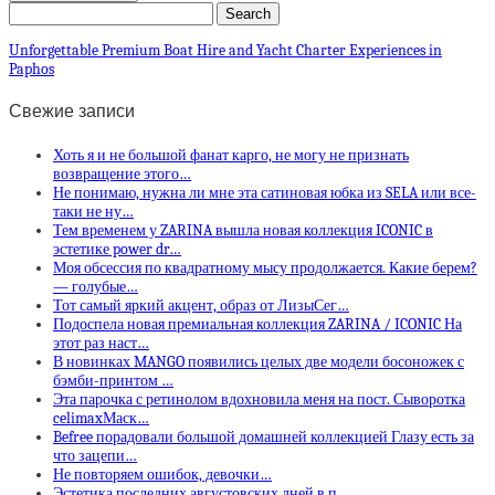
Unforgettable Premium Boat Hire and Yacht Charter Experiences in
Paphos
Свежие записи
Хоть я и не большой фанат карго, не могу не признать
возвращение этого…
Не понимаю, нужна ли мне эта сатиновая юбка из SELA или все-
таки не ну…
Тем временем у ZARINA вышла новая коллекция ICONIC в
эстетике power dr…
Моя обсессия по квадратному мысу продолжается. Какие берем?
— голубые…
Тот самый яркий акцент, образ от ЛизыСег…
Подоспела новая премиальная коллекция ZARINA / ICONIC На
этот раз наст…
В новинках MANGO появились целых две модели босоножек с
бэмби-принтом …
Эта парочка с ретинолом вдохновила меня на пост. Сыворотка
celimaxМаск…
Befree порадовали большой домашней коллекцией Глазу есть за
что зацепи…
Не повторяем ошибок, девочки…
Эстетика последних августовских дней в п…