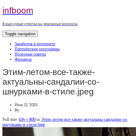
infboom
$ выгодные ответы на денежные вопросы
Toggle navigation
Заработок в интернете
Партнёрские программы
Полезные советы
Финансы
Этим-летом-все-также-
актуальны-сандалии-со-
шнурками-в-стиле.jpeg
Июн 12, 2025
By:
Full size:
634 × 800
in
Этим-летом-все-также-актуальны-сандалии-со-
шнурками-в-стиле.jpeg