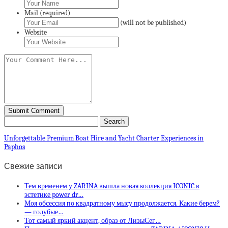
Mail (required)
(will not be published)
Website
Unforgettable Premium Boat Hire and Yacht Charter Experiences in
Paphos
Свежие записи
Тем временем у ZARINA вышла новая коллекция ICONIC в
эстетике power dr…
Моя обсессия по квадратному мысу продолжается. Какие берем?
— голубые…
Тот самый яркий акцент, образ от ЛизыСег…