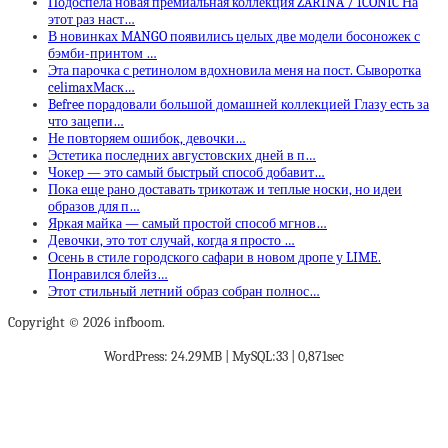
Подоспела новая премиальная коллекция ZARINA / ICONIC На
этот раз наст…
В новинках MANGO появились целых две модели босоножек с
бэмби-принтом …
Эта парочка с ретинолом вдохновила меня на пост. Сыворотка
celimaxМаск…
Befree порадовали большой домашней коллекцией Глазу есть за
что зацепи…
Не повторяем ошибок, девочки…
Эстетика последних августовских дней в п…
Чокер — это самый быстрый способ добавит…
Пока еще рано доставать трикотаж и теплые носки, но идеи
образов для п…
Яркая майка — самый простой способ мгнов…
Девочки, это тот случай, когда я просто …
Осень в стиле городского сафари в новом дропе у LIME.
Понравился блейз…
Этот стильный летний образ собран полнос…
Copyright © 2026 infboom.
WordPress: 24.29MB | MySQL:33 | 0,871sec