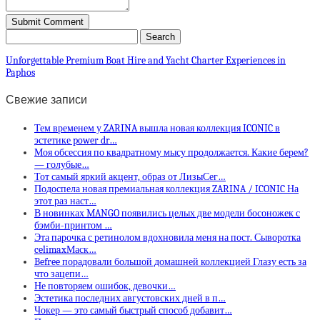
Unforgettable Premium Boat Hire and Yacht Charter Experiences in
Paphos
Свежие записи
Тем временем у ZARINA вышла новая коллекция ICONIC в
эстетике power dr…
Моя обсессия по квадратному мысу продолжается. Какие берем?
— голубые…
Тот самый яркий акцент, образ от ЛизыСег…
Подоспела новая премиальная коллекция ZARINA / ICONIC На
этот раз наст…
В новинках MANGO появились целых две модели босоножек с
бэмби-принтом …
Эта парочка с ретинолом вдохновила меня на пост. Сыворотка
celimaxМаск…
Befree порадовали большой домашней коллекцией Глазу есть за
что зацепи…
Не повторяем ошибок, девочки…
Эстетика последних августовских дней в п…
Чокер — это самый быстрый способ добавит…