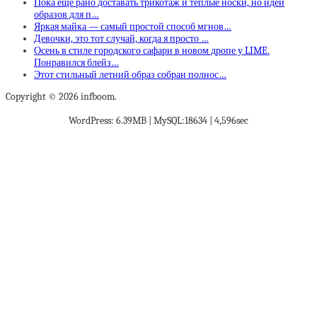
Пока еще рано доставать трикотаж и теплые носки, но идеи
образов для п…
Яркая майка — самый простой способ мгнов…
Девочки, это тот случай, когда я просто …
Осень в стиле городского сафари в новом дропе у LIME.
Понравился блейз…
Этот стильный летний образ собран полнос…
Copyright © 2026 infboom.
WordPress: 6.39MB | MySQL:18634 | 4,596sec