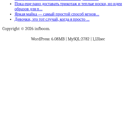
Пока еще рано доставать трикотаж и теплые носки, но идеи
образов для п…
Яркая майка — самый простой способ мгнов…
Девочки, это тот случай, когда я просто …
Copyright © 2026 infboom.
WordPress: 6.08MB | MySQL:2782 | 1,131sec