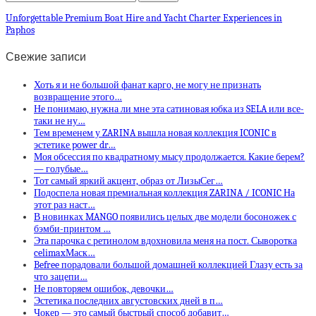
Unforgettable Premium Boat Hire and Yacht Charter Experiences in
Paphos
Свежие записи
Хоть я и не большой фанат карго, не могу не признать
возвращение этого…
Не понимаю, нужна ли мне эта сатиновая юбка из SELA или все-
таки не ну…
Тем временем у ZARINA вышла новая коллекция ICONIC в
эстетике power dr…
Моя обсессия по квадратному мысу продолжается. Какие берем?
— голубые…
Тот самый яркий акцент, образ от ЛизыСег…
Подоспела новая премиальная коллекция ZARINA / ICONIC На
этот раз наст…
В новинках MANGO появились целых две модели босоножек с
бэмби-принтом …
Эта парочка с ретинолом вдохновила меня на пост. Сыворотка
celimaxМаск…
Befree порадовали большой домашней коллекцией Глазу есть за
что зацепи…
Не повторяем ошибок, девочки…
Эстетика последних августовских дней в п…
Чокер — это самый быстрый способ добавит…