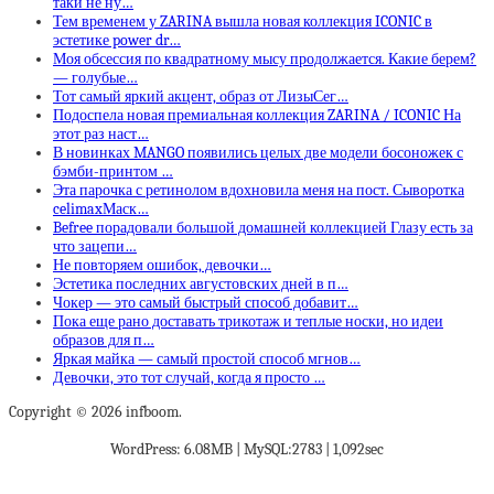
таки не ну…
Тем временем у ZARINA вышла новая коллекция ICONIC в
эстетике power dr…
Моя обсессия по квадратному мысу продолжается. Какие берем?
— голубые…
Тот самый яркий акцент, образ от ЛизыСег…
Подоспела новая премиальная коллекция ZARINA / ICONIC На
этот раз наст…
В новинках MANGO появились целых две модели босоножек с
бэмби-принтом …
Эта парочка с ретинолом вдохновила меня на пост. Сыворотка
celimaxМаск…
Befree порадовали большой домашней коллекцией Глазу есть за
что зацепи…
Не повторяем ошибок, девочки…
Эстетика последних августовских дней в п…
Чокер — это самый быстрый способ добавит…
Пока еще рано доставать трикотаж и теплые носки, но идеи
образов для п…
Яркая майка — самый простой способ мгнов…
Девочки, это тот случай, когда я просто …
Copyright © 2026 infboom.
WordPress: 6.08MB | MySQL:2783 | 1,092sec