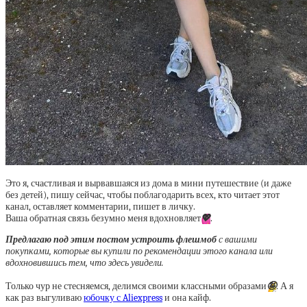
Это я, счастливая и вырвавшаяся из дома в мини путешествие (и даже
без детей), пишу сейчас, чтобы поблагодарить всех, кто читает этот
канал, оставляет комментарии, пишет в личку.
Ваша обратная связь безумно меня вдохновляет
💖
.
Предлагаю под этим постом устроить флешмоб
с вашими
покупками, которые вы купили по рекомендации этого канала или
вдохновившись тем, что здесь увидели.
Только чур не стесняемся, делимся своими классными образами
🤪
. А я
как раз выгуливаю
юбочку с Aliexpress
и она кайф.