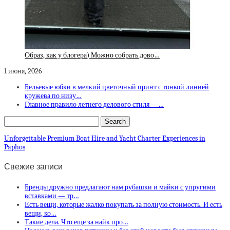
Образ, как у блогера) Можно собрать дово…
1 июня, 2026
Бельевые юбки в мелкий цветочный принт с тонкой линией
кружева по низу…
Главное правило летнего делового стиля —…
Unforgettable Premium Boat Hire and Yacht Charter Experiences in
Paphos
Свежие записи
Бренды дружно предлагают нам рубашки и майки с упругими
вставками — тр…
Есть вещи, которые жалко покупать за полную стоимость. И есть
вещи, ко…
Такие дела. Что еще за найк про…