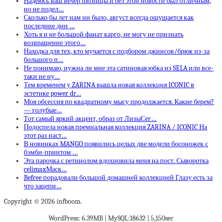
Надеюсь ваш вечер пятницы и без этой новости был отличным,
но не подел…
Сколько бы лет нам ни было, август всегда ощущается как
последние дни …
Хоть я и не большой фанат карго, не могу не признать
возвращение этого…
Находка для тех, кто мучается с подбором джинсов/брюк из-за
большого п…
Не понимаю, нужна ли мне эта сатиновая юбка из SELA или все-
таки не ну…
Тем временем у ZARINA вышла новая коллекция ICONIC в
эстетике power dr…
Моя обсессия по квадратному мысу продолжается. Какие берем?
— голубые…
Тот самый яркий акцент, образ от ЛизыСег…
Подоспела новая премиальная коллекция ZARINA / ICONIC На
этот раз наст…
В новинках MANGO появились целых две модели босоножек с
бэмби-принтом …
Эта парочка с ретинолом вдохновила меня на пост. Сыворотка
celimaxМаск…
Befree порадовали большой домашней коллекцией Глазу есть за
что зацепи…
Copyright © 2026 infboom.
WordPress: 6.39MB | MySQL:18632 | 5,150sec