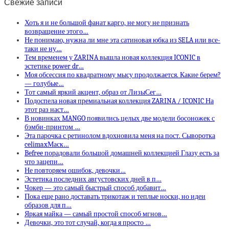
Свежие записи
Хоть я и не большой фанат карго, не могу не признать
возвращение этого…
Не понимаю, нужна ли мне эта сатиновая юбка из SELA или все-
таки не ну…
Тем временем у ZARINA вышла новая коллекция ICONIC в
эстетике power dr…
Моя обсессия по квадратному мысу продолжается. Какие берем?
— голубые…
Тот самый яркий акцент, образ от ЛизыСег…
Подоспела новая премиальная коллекция ZARINA / ICONIC На
этот раз наст…
В новинках MANGO появились целых две модели босоножек с
бэмби-принтом …
Эта парочка с ретинолом вдохновила меня на пост. Сыворотка
celimaxМаск…
Befree порадовали большой домашней коллекцией Глазу есть за
что зацепи…
Не повторяем ошибок, девочки…
Эстетика последних августовских дней в п…
Чокер — это самый быстрый способ добавит…
Пока еще рано доставать трикотаж и теплые носки, но идеи
образов для п…
Яркая майка — самый простой способ мгнов…
Девочки, это тот случай, когда я просто …