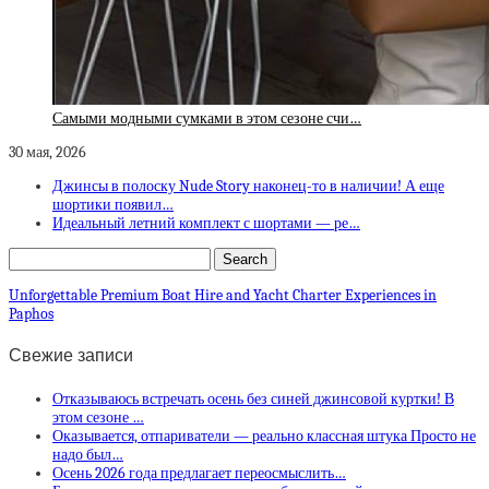
Самыми модными сумками в этом сезоне счи…
30 мая, 2026
Джинсы в полоску Nude Story наконец-то в наличии! А еще
шортики появил…
Идеальный летний комплект с шортами — ре…
Unforgettable Premium Boat Hire and Yacht Charter Experiences in
Paphos
Свежие записи
Отказываюсь встречать осень без синей джинсовой куртки! В
этом сезоне …
Оказывается, отпариватели — реально классная штука Просто не
надо был…
Осень 2026 года предлагает переосмыслить…