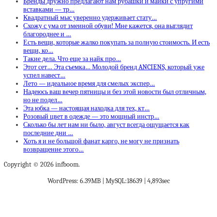
Бренды дружно предлагают нам рубашки и майки с упругими
вставками — тр…
Квадратный мыс уверенно удерживает стату…
Схожу с ума от змеиной обуви! Мне кажется, она выглядит
благороднее и …
Есть вещи, которые жалко покупать за полную стоимость. И есть
вещи, ко…
Такие дела. Что еще за найк про…
Этот сет… Эта съемка… Молодой бренд ANCIENS, который уже
успел навест…
Лето — идеальное время для смелых экспер…
Надеюсь ваш вечер пятницы и без этой новости был отличным,
но не подел…
Эта юбка — настоящая находка для тех, кт…
Розовый цвет в одежде — это мощный инстр…
Сколько бы лет нам ни было, август всегда ощущается как
последние дни …
Хоть я и не большой фанат карго, не могу не признать
возвращение этого…
Copyright © 2026 infboom.
WordPress: 6.39MB | MySQL:18639 | 4,893sec