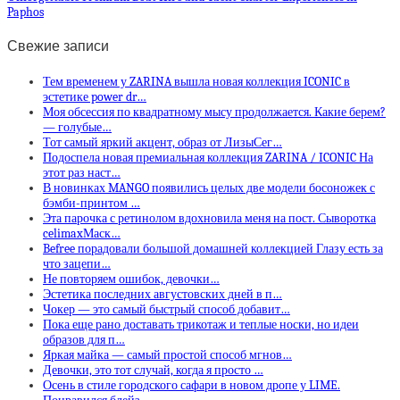
Paphos
Свежие записи
Тем временем у ZARINA вышла новая коллекция ICONIC в
эстетике power dr…
Моя обсессия по квадратному мысу продолжается. Какие берем?
— голубые…
Тот самый яркий акцент, образ от ЛизыСег…
Подоспела новая премиальная коллекция ZARINA / ICONIC На
этот раз наст…
В новинках MANGO появились целых две модели босоножек с
бэмби-принтом …
Эта парочка с ретинолом вдохновила меня на пост. Сыворотка
celimaxМаск…
Befree порадовали большой домашней коллекцией Глазу есть за
что зацепи…
Не повторяем ошибок, девочки…
Эстетика последних августовских дней в п…
Чокер — это самый быстрый способ добавит…
Пока еще рано доставать трикотаж и теплые носки, но идеи
образов для п…
Яркая майка — самый простой способ мгнов…
Девочки, это тот случай, когда я просто …
Осень в стиле городского сафари в новом дропе у LIME.