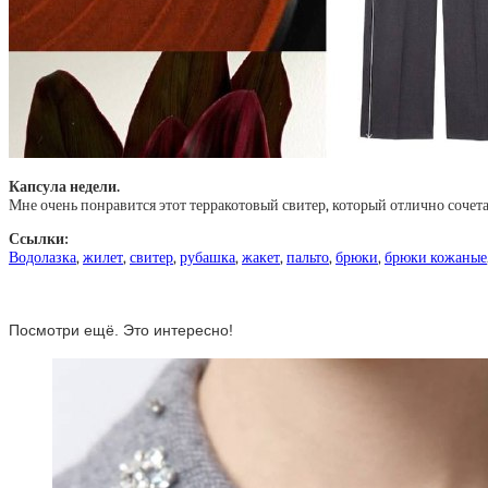
Капсула недели.
Мне очень понравится этот терракотовый свитер, который отлично соче
Ссылки:
Водолазка
,
жилет
,
свитер
,
рубашка
,
жакет
,
пальто
,
брюки
,
брюки кожаные
Посмотри ещё. Это интересно!