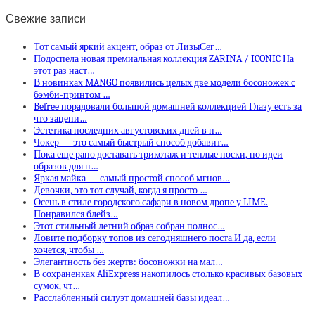
Свежие записи
Тот самый яркий акцент, образ от ЛизыСег…
Подоспела новая премиальная коллекция ZARINA / ICONIC На
этот раз наст…
В новинках MANGO появились целых две модели босоножек с
бэмби-принтом …
Befree порадовали большой домашней коллекцией Глазу есть за
что зацепи…
Эстетика последних августовских дней в п…
Чокер — это самый быстрый способ добавит…
Пока еще рано доставать трикотаж и теплые носки, но идеи
образов для п…
Яркая майка — самый простой способ мгнов…
Девочки, это тот случай, когда я просто …
Осень в стиле городского сафари в новом дропе у LIME.
Понравился блейз…
Этот стильный летний образ собран полнос…
Ловите подборку топов из сегодняшнего поста.И да, если
хочется, чтобы …
Элегантность без жертв: босоножки на мал…
В сохраненках AliExpress накопилось столько красивых базовых
сумок, чт…
Расслабленный силуэт домашней базы идеал…