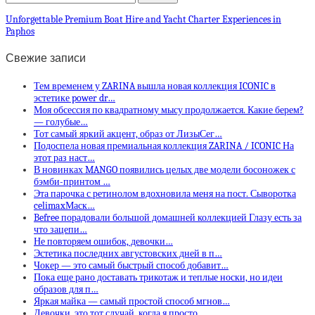
Unforgettable Premium Boat Hire and Yacht Charter Experiences in
Paphos
Свежие записи
Тем временем у ZARINA вышла новая коллекция ICONIC в
эстетике power dr…
Моя обсессия по квадратному мысу продолжается. Какие берем?
— голубые…
Тот самый яркий акцент, образ от ЛизыСег…
Подоспела новая премиальная коллекция ZARINA / ICONIC На
этот раз наст…
В новинках MANGO появились целых две модели босоножек с
бэмби-принтом …
Эта парочка с ретинолом вдохновила меня на пост. Сыворотка
celimaxМаск…
Befree порадовали большой домашней коллекцией Глазу есть за
что зацепи…
Не повторяем ошибок, девочки…
Эстетика последних августовских дней в п…
Чокер — это самый быстрый способ добавит…
Пока еще рано доставать трикотаж и теплые носки, но идеи
образов для п…
Яркая майка — самый простой способ мгнов…
Девочки, это тот случай, когда я просто …