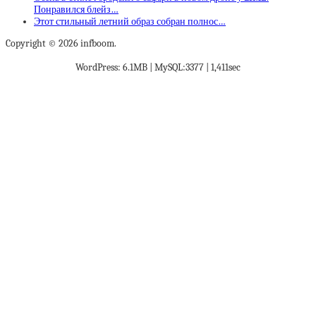
Понравился блейз…
Этот стильный летний образ собран полнос…
Copyright © 2026 infboom.
WordPress: 6.1MB | MySQL:3377 | 1,411sec