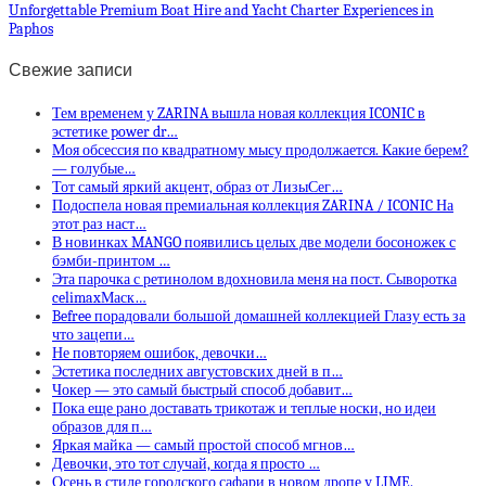
Unforgettable Premium Boat Hire and Yacht Charter Experiences in
Paphos
Свежие записи
Тем временем у ZARINA вышла новая коллекция ICONIC в
эстетике power dr…
Моя обсессия по квадратному мысу продолжается. Какие берем?
— голубые…
Тот самый яркий акцент, образ от ЛизыСег…
Подоспела новая премиальная коллекция ZARINA / ICONIC На
этот раз наст…
В новинках MANGO появились целых две модели босоножек с
бэмби-принтом …
Эта парочка с ретинолом вдохновила меня на пост. Сыворотка
celimaxМаск…
Befree порадовали большой домашней коллекцией Глазу есть за
что зацепи…
Не повторяем ошибок, девочки…
Эстетика последних августовских дней в п…
Чокер — это самый быстрый способ добавит…
Пока еще рано доставать трикотаж и теплые носки, но идеи
образов для п…
Яркая майка — самый простой способ мгнов…
Девочки, это тот случай, когда я просто …
Осень в стиле городского сафари в новом дропе у LIME.