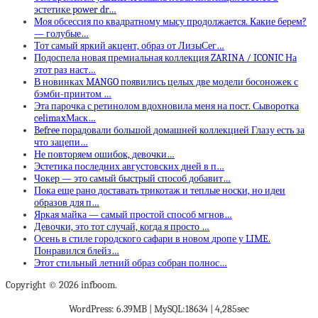
эстетике power dr…
Моя обсессия по квадратному мысу продолжается. Какие берем?
— голубые…
Тот самый яркий акцент, образ от ЛизыСег…
Подоспела новая премиальная коллекция ZARINA / ICONIC На
этот раз наст…
В новинках MANGO появились целых две модели босоножек с
бэмби-принтом …
Эта парочка с ретинолом вдохновила меня на пост. Сыворотка
celimaxМаск…
Befree порадовали большой домашней коллекцией Глазу есть за
что зацепи…
Не повторяем ошибок, девочки…
Эстетика последних августовских дней в п…
Чокер — это самый быстрый способ добавит…
Пока еще рано доставать трикотаж и теплые носки, но идеи
образов для п…
Яркая майка — самый простой способ мгнов…
Девочки, это тот случай, когда я просто …
Осень в стиле городского сафари в новом дропе у LIME.
Понравился блейз…
Этот стильный летний образ собран полнос…
Copyright © 2026 infboom.
WordPress: 6.39MB | MySQL:18634 | 4,285sec