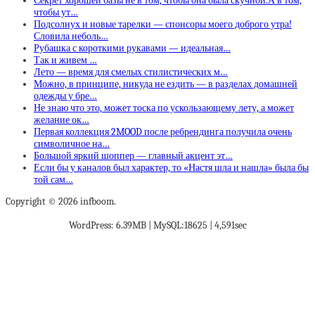
Секрет хорошей базы не в том, чтобы она была скучной.А в том,
чтобы ут…
Подсолнух и новые тарелки — спонсоры моего доброго утра!
Словила неболь…
Рубашка с короткими рукавами — идеальная…
Так и живем …
Лето — время для смелых стилистических м…
Можно, в принципе, никуда не ездить — в разделах домашней
одежды у бре…
Не знаю что это, может тоска по ускользающему лету, а может
желание ок…
Первая коллекция 2MOOD после ребрендинга получила очень
символичное на…
Большой яркий шоппер — главный акцент эт…
Если бы у каналов был характер, то «Настя шла и нашла» была бы
той сам…
Copyright © 2026 infboom.
WordPress: 6.39MB | MySQL:18625 | 4,591sec