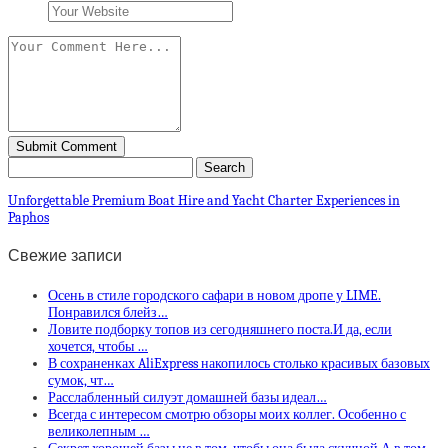
Unforgettable Premium Boat Hire and Yacht Charter Experiences in
Paphos
Свежие записи
Осень в стиле городского сафари в новом дропе у LIME.
Понравился блейз…
Ловите подборку топов из сегодняшнего поста.И да, если
хочется, чтобы …
В сохраненках AliExpress накопилось столько красивых базовых
сумок, чт…
Расслабленный силуэт домашней базы идеал…
Всегда с интересом смотрю обзоры моих коллег. Особенно с
великолепным …