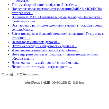
— голубые…
Тот самый яркий акцент, образ от ЛизыСег…
Подоспела новая премиальная коллекция ZARINA / ICONIC На
этот раз наст…
В новинках MANGO появились целых две модели босоножек с
бэмби-принтом …
Эта парочка с ретинолом вдохновила меня на пост. Сыворотка
celimaxМаск…
Befree порадовали большой домашней коллекцией Глазу есть за
что зацепи…
Не повторяем ошибок, девочки…
Эстетика последних августовских дней в п…
Чокер — это самый быстрый способ добавит…
Пока еще рано доставать трикотаж и теплые носки, но идеи
образов для п…
Яркая майка — самый простой способ мгнов…
Девочки, это тот случай, когда я просто …
Copyright © 2026 infboom.
WordPress: 6.4MB | MySQL:18632 | 5,158sec