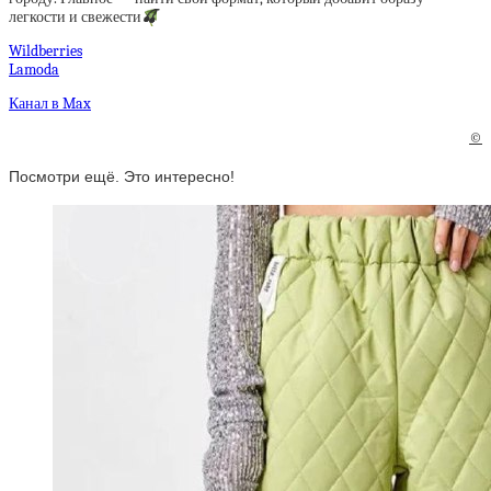
легкости и свежести
🍒
Wildberries
Lamoda
Канал в Max
©
Посмотри ещё. Это интересно!