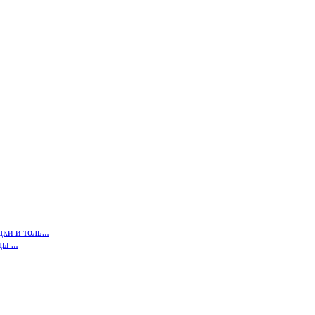
дки и толь…
ды …