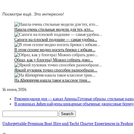
Посмотри ещё. Это интересно!
Нашла очень стильные модели для тех, кто…
Сапоги на плоской подошве — самая удобна…
В этом сезоне модно носить брюки с юбкам…
Образ, как у блогера) Можно собрать дово…
Яркий пуховик точно способен разнообрази…
На Aliexspress нашла такое классное трик…
16 июня, 2026
Рекомендация дня — канал Арины.Готовые образы, стильные нахо
В новинках Ashes найдены шикарные объемные джинсовые берму
Unforgettable Premium Boat Hire and Yacht Charter Experiences in Paphos