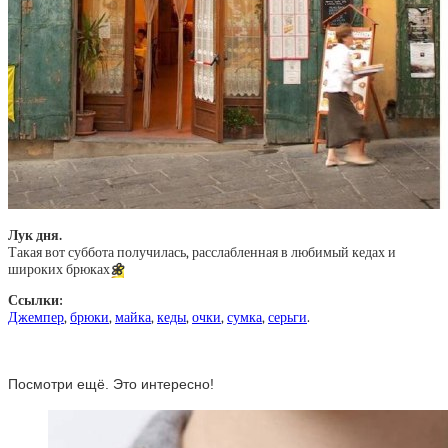
Лук дня.
Такая вот суббота получилась, расслабленная в любимый кедах и
широких брюках
🌼
Ссылки:
Джемпер
,
брюки
,
майка
,
кеды
,
очки
,
сумка
,
серьги
.
Посмотри ещё. Это интересно!