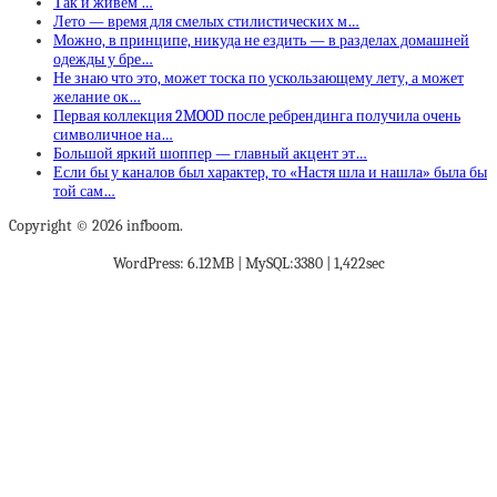
Так и живем …
Лето — время для смелых стилистических м…
Можно, в принципе, никуда не ездить — в разделах домашней
одежды у бре…
Не знаю что это, может тоска по ускользающему лету, а может
желание ок…
Первая коллекция 2MOOD после ребрендинга получила очень
символичное на…
Большой яркий шоппер — главный акцент эт…
Если бы у каналов был характер, то «Настя шла и нашла» была бы
той сам…
Copyright © 2026 infboom.
WordPress: 6.12MB | MySQL:3380 | 1,422sec