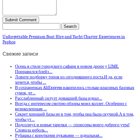
Unforgettable Premium Boat Hire and Yacht Charter Experiences in
Paphos
Свежие записи
Осень в стиле городского сафари в новом дропе у LIME.
Понравился блейз…
Ловите подборку топов из сегодняшнего поста.И да, если
хочется, чтобы …
В сохраненках AliExpress накопилось столько красивых базовых
сумок, чт…
Расслабленный силуэт домашней базы идеал…
Всегда с интересом смотрю обзоры моих коллег. Особенно с
великолепным …
Секрет хорошей базы не в том, чтобы она была скучной.А в том,
чтобы ут…
Подсолнух и новые тарелки — спонсоры моего доброго утра!
Словила неболь…
Рубашка с короткими рукавами — идеальная…