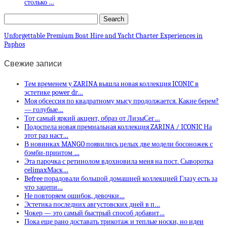
столько …
Unforgettable Premium Boat Hire and Yacht Charter Experiences in
Paphos
Свежие записи
Тем временем у ZARINA вышла новая коллекция ICONIC в
эстетике power dr…
Моя обсессия по квадратному мысу продолжается. Какие берем?
— голубые…
Тот самый яркий акцент, образ от ЛизыСег…
Подоспела новая премиальная коллекция ZARINA / ICONIC На
этот раз наст…
В новинках MANGO появились целых две модели босоножек с
бэмби-принтом …
Эта парочка с ретинолом вдохновила меня на пост. Сыворотка
celimaxМаск…
Befree порадовали большой домашней коллекцией Глазу есть за
что зацепи…
Не повторяем ошибок, девочки…
Эстетика последних августовских дней в п…
Чокер — это самый быстрый способ добавит…
Пока еще рано доставать трикотаж и теплые носки, но идеи