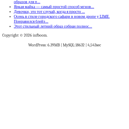
образов для п…
Яркая майка — самый простой способ мгнов…
Девочки, это тот случай, когда я просто …
Осень в стиле городского сафари в новом дропе у LIME.
Понравился блейз…
Этот стильный летний образ собран полнос…
Copyright © 2026 infboom.
WordPress: 6.39MB | MySQL:18632 | 4,543sec