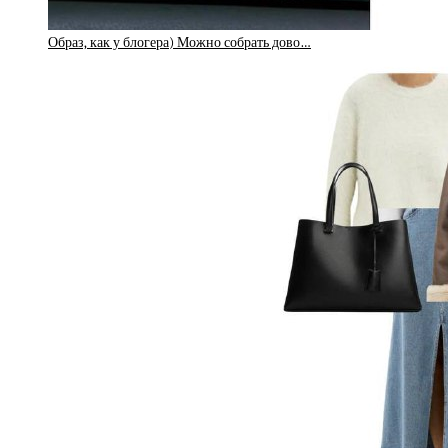
Образ, как у блогера) Можно собрать дово…