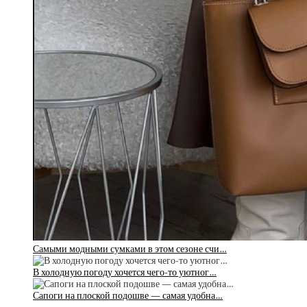
Самыми модными сумками в этом сезоне счи…
В холодную погоду хочется чего-то уютног…
Сапоги на плоской подошве — самая удобна…