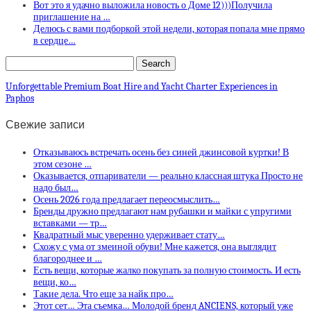
Вот это я удачно выложила новость о Доме 12)))Получила
приглашение на …
Делюсь с вами подборкой этой недели, которая попала мне прямо
в сердце…
Unforgettable Premium Boat Hire and Yacht Charter Experiences in
Paphos
Свежие записи
Отказываюсь встречать осень без синей джинсовой куртки! В
этом сезоне …
Оказывается, отпариватели — реально классная штука Просто не
надо был…
Осень 2026 года предлагает переосмыслить…
Бренды дружно предлагают нам рубашки и майки с упругими
вставками — тр…
Квадратный мыс уверенно удерживает стату…
Схожу с ума от змеиной обуви! Мне кажется, она выглядит
благороднее и …
Есть вещи, которые жалко покупать за полную стоимость. И есть
вещи, ко…
Такие дела. Что еще за найк про…
Этот сет… Эта съемка… Молодой бренд ANCIENS, который уже