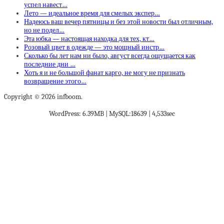
успел навест…
Лето — идеальное время для смелых экспер…
Надеюсь ваш вечер пятницы и без этой новости был отличным,
но не подел…
Эта юбка — настоящая находка для тех, кт…
Розовый цвет в одежде — это мощный инстр…
Сколько бы лет нам ни было, август всегда ощущается как
последние дни …
Хоть я и не большой фанат карго, не могу не признать
возвращение этого…
Copyright © 2026 infboom.
WordPress: 6.39MB | MySQL:18639 | 4,533sec