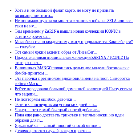
Хоть я и не большой фанат карго, не могу не признать
возвращение этого…
Не понимаю, нужна ли мне эта сатиновая юбка из SELA или все-
таки не ну…
Тем временем у ZARINA вышла новая коллекция ICONIC в
эстетике power dr…
Моя обсессия по квадратному мысу продолжается. Какие берем?
— голубые…
Тот самый яркий акцент, образ от ЛизыСег…
Подоспела новая премиальная коллекция ZARINA / ICONIC На
этот раз наст…
В новинках MANGO появились целых две модели босоножек с
бэмби-принтом …
Эта парочка с ретинолом вдохновила меня на пост. Сыворотка
celimaxМаск…
Befree порадовали большой домашней коллекцией Глазу есть за
что зацепи…
Не повторяем ошибок, девочки…
Эстетика последних августовских дней в п…
Чокер — это самый быстрый способ добавит…
Пока еще рано доставать трикотаж и теплые носки, но идеи
образов для п…
Яркая майка — самый простой способ мгнов…
Девочки, это тот случай, когда я просто …