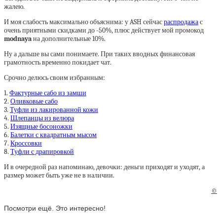
жалею.
И моя слабость максимально объяснима: у ASH сейчас
распродажа
с
очень приятными скидками до -50%, плюс действует мой промокод
modnaya
на дополнительные 10%.
Ну а дальше вы сами понимаете. При таких вводных финансовая
грамотность временно покидает чат.
Срочно делюсь своим избранным:
1.
Фактурные сабо из замши
2.
Оливковые сабо
3.
Туфли из лакированной кожи
4.
Шлепанцы из велюра
5.
Изящные босоножки
6.
Балетки с квадратным мысом
7.
Кроссовки
8.
Туфли с драпировкой
И в очередной раз напоминаю, девочки: деньги приходят и уходят, а
размер может быть уже не в наличии.
©
Посмотри ещё. Это интересно!