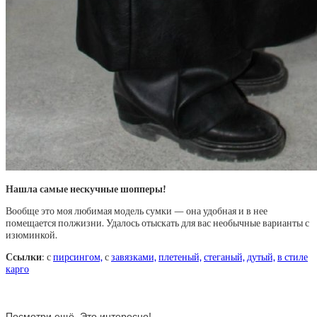
Нашла самые нескучные шопперы!
Вообще это моя любимая модель сумки — она удобная и в нее
помещается полжизни. Удалось отыскать для вас необычные варианты с
изюминкой.
Ссылки
: с
пирсингом,
с
завязками,
плетеный,
стеганый,
дутый,
в стиле
карго
Посмотри ещё. Это интересно!