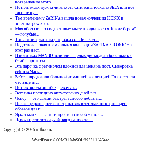
возвращение этого…
Не понимаю, нужна ли мне эта сатиновая юбка из SELA или все-
таки не ну…
Тем временем у ZARINA вышла новая коллекция ICONIC в
эстетике power dr…
Моя обсессия по квадратному мысу продолжается. Какие берем?
— голубые…
Тот самый яркий акцент, образ от ЛизыСег…
Подоспела новая премиальная коллекция ZARINA / ICONIC На
этот раз наст…
В новинках MANGO появились целых две модели босоножек с
бэмби-принтом …
Эта парочка с ретинолом вдохновила меня на пост. Сыворотка
celimaxМаск…
Befree порадовали большой домашней коллекцией Глазу есть за
что зацепи…
Не повторяем ошибок, девочки…
Эстетика последних августовских дней в п…
Чокер — это самый быстрый способ добавит…
Пока еще рано доставать трикотаж и теплые носки, но идеи
образов для п…
Яркая майка — самый простой способ мгнов…
Девочки, это тот случай, когда я просто …
Copyright © 2026 infboom.
WordPress: 6.09MB | MySQL:2933 | 1,145sec