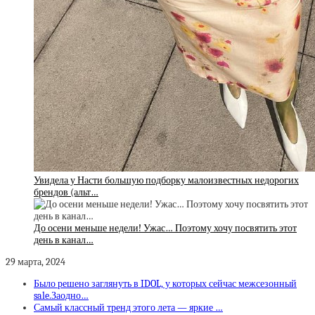
Увидела у Насти большую подборку малоизвестных недорогих
брендов (альт…
До осени меньше недели! Ужас… Поэтому хочу посвятить этот
день в канал…
29 марта, 2024
Было решено заглянуть в IDOL, у которых сейчас межсезонный
sale.Заодно…
Самый классный тренд этого лета — яркие …