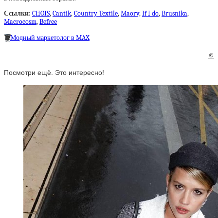
Ссылки:
CHOIS
,
Cantik
,
Country Textile
,
Maory
,
If I do
,
Brusnika
,
Macrocosm
,
Befree
🗑
Модный маркетолог в MAX
©
Посмотри ещё. Это интересно!