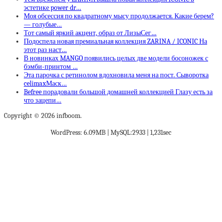
эстетике power dr…
Моя обсессия по квадратному мысу продолжается. Какие берем?
— голубые…
Тот самый яркий акцент, образ от ЛизыСег…
Подоспела новая премиальная коллекция ZARINA / ICONIC На
этот раз наст…
В новинках MANGO появились целых две модели босоножек с
бэмби-принтом …
Эта парочка с ретинолом вдохновила меня на пост. Сыворотка
celimaxМаск…
Befree порадовали большой домашней коллекцией Глазу есть за
что зацепи…
Copyright © 2026 infboom.
WordPress: 6.09MB | MySQL:2933 | 1,231sec