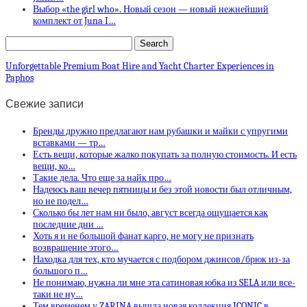
Выбор «the girl who». Новый сезон — новый нежнейший
комплект от Juna I…
Unforgettable Premium Boat Hire and Yacht Charter Experiences in
Paphos
Свежие записи
Бренды дружно предлагают нам рубашки и майки с упругими
вставками — тр…
Есть вещи, которые жалко покупать за полную стоимость. И есть
вещи, ко…
Такие дела. Что еще за найк про…
Надеюсь ваш вечер пятницы и без этой новости был отличным,
но не подел…
Сколько бы лет нам ни было, август всегда ощущается как
последние дни …
Хоть я и не большой фанат карго, не могу не признать
возвращение этого…
Находка для тех, кто мучается с подбором джинсов/брюк из-за
большого п…
Не понимаю, нужна ли мне эта сатиновая юбка из SELA или все-
таки не ну…
Тем временем у ZARINA вышла новая коллекция ICONIC в