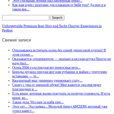
Этот стильный летний расслабленный образ…
Как вам идея с шортами для плавания от belle you? Да еще и в
таком ярк…
Unforgettable Premium Boat Hire and Yacht Charter Experiences in
Paphos
Свежие записи
Отказываюсь встречать осень без синей джинсовой куртки! В
этом сезоне …
Оказывается, отпариватели — реально классная штука Просто не
надо был…
Осень 2026 года предлагает переосмыслить…
Бренды дружно предлагают нам рубашки и майки с упругими
вставками — тр…
Квадратный мыс уверенно удерживает стату…
Схожу с ума от змеиной обуви! Мне кажется, она выглядит
благороднее и …
Есть вещи, которые жалко покупать за полную стоимость. И есть
вещи, ко…
Такие дела. Что еще за найк про…
Этот сет… Эта съемка… Молодой бренд ANCIENS, который уже
успел навест…