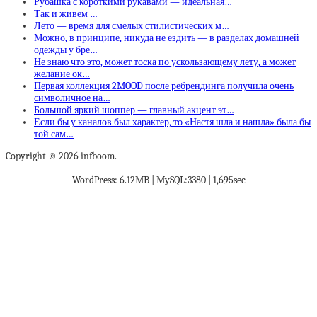
Рубашка с короткими рукавами — идеальная…
Так и живем …
Лето — время для смелых стилистических м…
Можно, в принципе, никуда не ездить — в разделах домашней
одежды у бре…
Не знаю что это, может тоска по ускользающему лету, а может
желание ок…
Первая коллекция 2MOOD после ребрендинга получила очень
символичное на…
Большой яркий шоппер — главный акцент эт…
Если бы у каналов был характер, то «Настя шла и нашла» была бы
той сам…
Copyright © 2026 infboom.
WordPress: 6.12MB | MySQL:3380 | 1,695sec