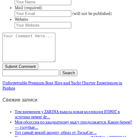
Mail (required)
(will not be published)
Website
Unforgettable Premium Boat Hire and Yacht Charter Experiences in
Paphos
Свежие записи
Тем временем у ZARINA вышла новая коллекция ICONIC в
эстетике power dr…
Моя обсессия по квадратному мысу продолжается. Какие берем?
— голубые…
Тот самый яркий акцент, образ от ЛизыСег…