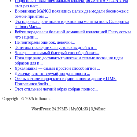
Подоспела новая премиальная коллекция ZARINA / ICONIC На
этот раз наст…
В новинках MANGO появились целых две модели босоножек с
бэмби-принтом …
Эта парочка с ретинолом вдохновила меня на пост. Сыворотка
celimaxМаск…
Befree порадовали большой домашней коллекцией Глазу есть за
что зацепи…
Не повторяем ошибок, девочки…
Эстетика последних августовских дней в п…
Чокер — это самый быстрый способ добавит…
Пока еще рано доставать трикотаж и теплые носки, но идеи
образов для п…
Яркая майка — самый простой способ мгнов…
Девочки, это тот случай, когда я просто …
Осень в стиле городского сафари в новом дропе у LIME.
Понравился блейз…
Этот стильный летний образ собран полнос…
Copyright © 2026 infboom.
WordPress: 24.29MB | MySQL:33 | 0,945sec