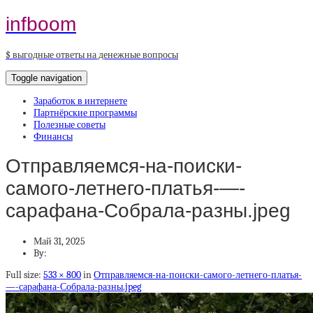
infboom
$ выгодные ответы на денежные вопросы
Toggle navigation
Заработок в интернете
Партнёрские программы
Полезные советы
Финансы
Отправляемся-на-поиски-
самого-летнего-платья-—-
сарафана-Собрала-разны.jpeg
Май 31, 2025
By:
Full size:
533 × 800
in
Отправляемся-на-поиски-самого-летнего-платья-
—-сарафана-Собрала-разны.jpeg