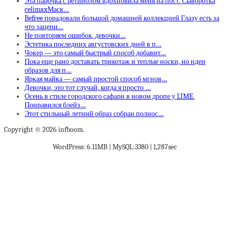
Эта парочка с ретинолом вдохновила меня на пост. Сыворотка
celimaxМаск…
Befree порадовали большой домашней коллекцией Глазу есть за
что зацепи…
Не повторяем ошибок, девочки…
Эстетика последних августовских дней в п…
Чокер — это самый быстрый способ добавит…
Пока еще рано доставать трикотаж и теплые носки, но идеи
образов для п…
Яркая майка — самый простой способ мгнов…
Девочки, это тот случай, когда я просто …
Осень в стиле городского сафари в новом дропе у LIME.
Понравился блейз…
Этот стильный летний образ собран полнос…
Copyright © 2026 infboom.
WordPress: 6.11MB | MySQL:3380 | 1,287sec