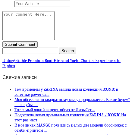
Unforgettable Premium Boat Hire and Yacht Charter Experiences in
Paphos
Свежие записи
Тем временем у ZARINA вышла новая коллекция ICONIC в
эстетике power dr…
Моя обсессия по квадратному мысу продолжается. Какие берем?
— голубые…
Тот самый яркий акцент, образ от ЛизыСег…
Подоспела новая премиальная коллекция ZARINA / ICONIC На
этот раз наст…
В новинках MANGO появились целых две модели босоножек с
бэмби-принтом …