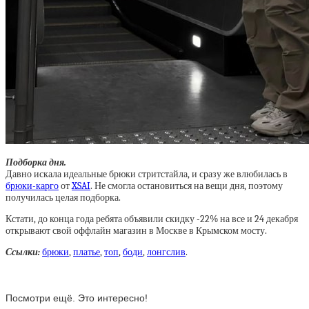
Подборка дня.
Давно искала идеальные брюки стритстайла, и сразу же влюбилась в
брюки-карго
от
XSAI
. Не смогла остановиться на вещи дня, поэтому
получилась целая подборка.
Кстати, до конца года ребята объявили скидку -22% на все и 24 декабря
открывают свой оффлайн магазин в Москве в Крымском мосту.
Ссылки:
брюки
,
платье
,
топ
,
боди
,
лонгслив
.
Посмотри ещё. Это интересно!