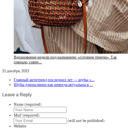
Вдохновение недели под названием: «готовим тренчи». Так
совпало, совер…
21 декабря, 2022
Главный антитренд последних лет — шубы-«…
Шубы длины мини как никогда актуальны в …
Leave a Reply
Name (required)
Mail (required)
(will not be published)
Website