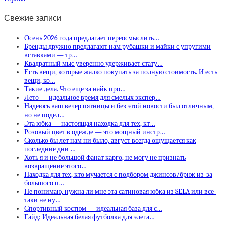
Свежие записи
Осень 2026 года предлагает переосмыслить…
Бренды дружно предлагают нам рубашки и майки с упругими
вставками — тр…
Квадратный мыс уверенно удерживает стату…
Есть вещи, которые жалко покупать за полную стоимость. И есть
вещи, ко…
Такие дела. Что еще за найк про…
Лето — идеальное время для смелых экспер…
Надеюсь ваш вечер пятницы и без этой новости был отличным,
но не подел…
Эта юбка — настоящая находка для тех, кт…
Розовый цвет в одежде — это мощный инстр…
Сколько бы лет нам ни было, август всегда ощущается как
последние дни …
Хоть я и не большой фанат карго, не могу не признать
возвращение этого…
Находка для тех, кто мучается с подбором джинсов/брюк из-за
большого п…
Не понимаю, нужна ли мне эта сатиновая юбка из SELA или все-
таки не ну…
Спортивный костюм — идеальная база для с…
Гайд: Идеальная белая футболка для элега…