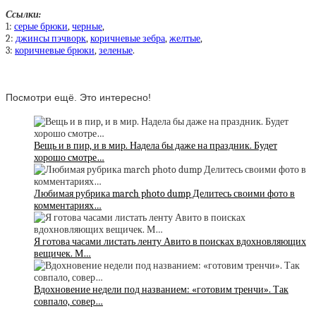
Ссылки:
1:
серые брюки
,
черные
,
2:
джинсы пэчворк
,
коричневые зебра
,
желтые
,
3:
коричневые брюки
,
зеленые
.
Посмотри ещё. Это интересно!
Вещь и в пир, и в мир. Надела бы даже на праздник. Будет
хорошо смотре…
Любимая рубрика march photo dump Делитесь своими фото в
комментариях…
Я готова часами листать ленту Авито в поисках вдохновляющих
вещичек. М…
Вдохновение недели под названием: «готовим тренчи». Так
совпало, совер…