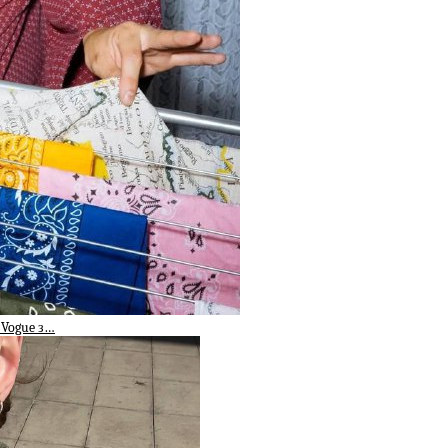
 Vogue з…