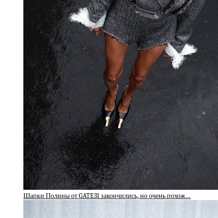
Шапки Полины от GATE31 закончились, но очень похож…