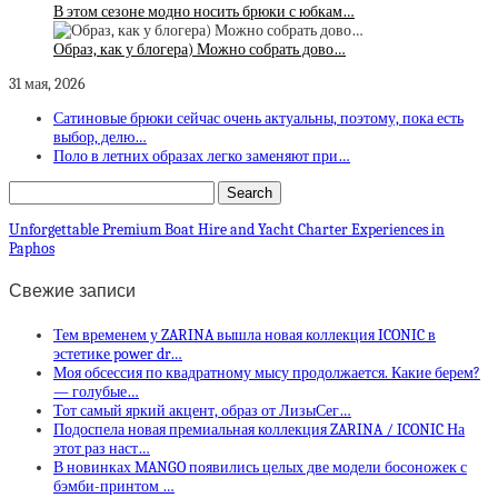
В этом сезоне модно носить брюки с юбкам…
Образ, как у блогера) Можно собрать дово…
31 мая, 2026
Сатиновые брюки сейчас очень актуальны, поэтому, пока есть
выбор, делю…
Поло в летних образах легко заменяют при…
Unforgettable Premium Boat Hire and Yacht Charter Experiences in
Paphos
Свежие записи
Тем временем у ZARINA вышла новая коллекция ICONIC в
эстетике power dr…
Моя обсессия по квадратному мысу продолжается. Какие берем?
— голубые…
Тот самый яркий акцент, образ от ЛизыСег…
Подоспела новая премиальная коллекция ZARINA / ICONIC На
этот раз наст…
В новинках MANGO появились целых две модели босоножек с
бэмби-принтом …