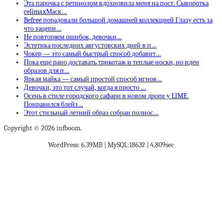
Эта парочка с ретинолом вдохновила меня на пост. Сыворотка
celimaxМаск…
Befree порадовали большой домашней коллекцией Глазу есть за
что зацепи…
Не повторяем ошибок, девочки…
Эстетика последних августовских дней в п…
Чокер — это самый быстрый способ добавит…
Пока еще рано доставать трикотаж и теплые носки, но идеи
образов для п…
Яркая майка — самый простой способ мгнов…
Девочки, это тот случай, когда я просто …
Осень в стиле городского сафари в новом дропе у LIME.
Понравился блейз…
Этот стильный летний образ собран полнос…
Copyright © 2026 infboom.
WordPress: 6.39MB | MySQL:18632 | 4,809sec