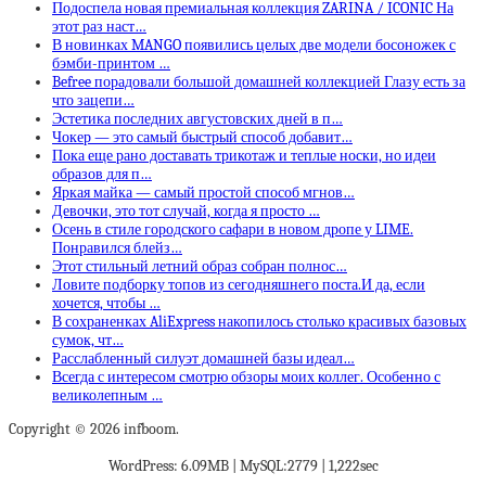
Подоспела новая премиальная коллекция ZARINA / ICONIC На
этот раз наст…
В новинках MANGO появились целых две модели босоножек с
бэмби-принтом …
Befree порадовали большой домашней коллекцией Глазу есть за
что зацепи…
Эстетика последних августовских дней в п…
Чокер — это самый быстрый способ добавит…
Пока еще рано доставать трикотаж и теплые носки, но идеи
образов для п…
Яркая майка — самый простой способ мгнов…
Девочки, это тот случай, когда я просто …
Осень в стиле городского сафари в новом дропе у LIME.
Понравился блейз…
Этот стильный летний образ собран полнос…
Ловите подборку топов из сегодняшнего поста.И да, если
хочется, чтобы …
В сохраненках AliExpress накопилось столько красивых базовых
сумок, чт…
Расслабленный силуэт домашней базы идеал…
Всегда с интересом смотрю обзоры моих коллег. Особенно с
великолепным …
Copyright © 2026 infboom.
WordPress: 6.09MB | MySQL:2779 | 1,222sec