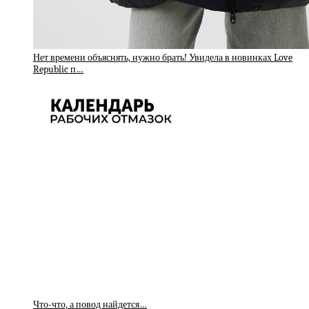
Нет времени объяснять, нужно брать! Увидела в новинках Love
Republic п…
Что-что, а повод найдется…