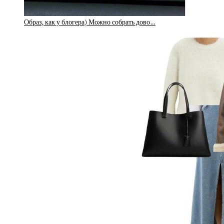
Образ, как у блогера) Можно собрать дово…