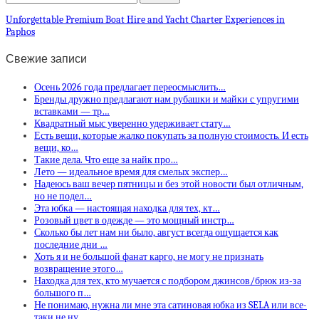
Unforgettable Premium Boat Hire and Yacht Charter Experiences in
Paphos
Свежие записи
Осень 2026 года предлагает переосмыслить…
Бренды дружно предлагают нам рубашки и майки с упругими
вставками — тр…
Квадратный мыс уверенно удерживает стату…
Есть вещи, которые жалко покупать за полную стоимость. И есть
вещи, ко…
Такие дела. Что еще за найк про…
Лето — идеальное время для смелых экспер…
Надеюсь ваш вечер пятницы и без этой новости был отличным,
но не подел…
Эта юбка — настоящая находка для тех, кт…
Розовый цвет в одежде — это мощный инстр…
Сколько бы лет нам ни было, август всегда ощущается как
последние дни …
Хоть я и не большой фанат карго, не могу не признать
возвращение этого…
Находка для тех, кто мучается с подбором джинсов/брюк из-за
большого п…
Не понимаю, нужна ли мне эта сатиновая юбка из SELA или все-
таки не ну…