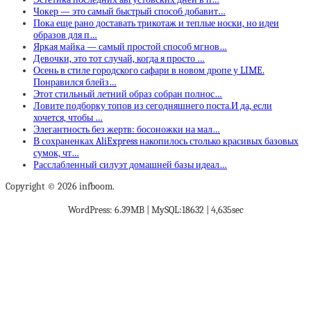
Чокер — это самый быстрый способ добавит…
Пока еще рано доставать трикотаж и теплые носки, но идеи
образов для п…
Яркая майка — самый простой способ мгнов…
Девочки, это тот случай, когда я просто …
Осень в стиле городского сафари в новом дропе у LIME.
Понравился блейз…
Этот стильный летний образ собран полнос…
Ловите подборку топов из сегодняшнего поста.И да, если
хочется, чтобы …
Элегантность без жертв: босоножки на мал…
В сохраненках AliExpress накопилось столько красивых базовых
сумок, чт…
Расслабленный силуэт домашней базы идеал…
Copyright © 2026 infboom.
WordPress: 6.39MB | MySQL:18632 | 4,635sec