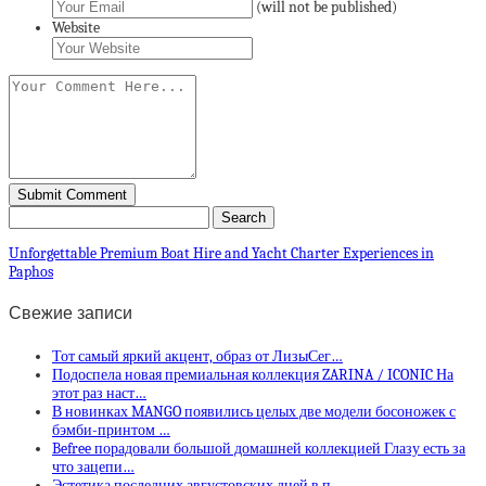
(will not be published)
Website
Unforgettable Premium Boat Hire and Yacht Charter Experiences in
Paphos
Свежие записи
Тот самый яркий акцент, образ от ЛизыСег…
Подоспела новая премиальная коллекция ZARINA / ICONIC На
этот раз наст…
В новинках MANGO появились целых две модели босоножек с
бэмби-принтом …
Befree порадовали большой домашней коллекцией Глазу есть за
что зацепи…
Эстетика последних августовских дней в п…