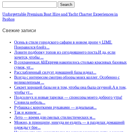
Unforgettable Premium Boat Hire and Yacht Charter Experiences in
Paphos
Свежие записи
Осень в стиле городского сафари в новом дропе у LIME.
Понравился блейз…
Ловите подборку топов из сегодняшнего поста.И да, если
хочется, чтобы …
В сохраненках AliExpress накопилось столько красивых базовых
сумок, чт…
Расслабленный силуэт домашней базы идеал…
Всегда с интересом смотрю обзоры моих коллег. Особенно с
великолепным …
Секрет хорошей базы не в том, чтобы она была скучной.А в том,
чтобы ут…
Подсолнух и новые тарелки — спонсоры моего доброго утра!
Словила неболь…
Рубашка с короткими рукавами — идеальная…
Так и живем …
Лето — время для смелых стилистических м…
Можно, в принципе, никуда не ездить — в разделах домашней
одежды у бре…