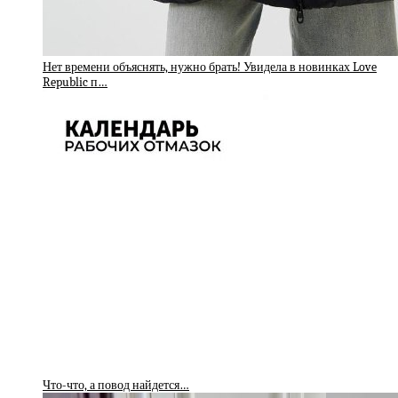
Нет времени объяснять, нужно брать! Увидела в новинках Love
Republic п…
Что-что, а повод найдется…