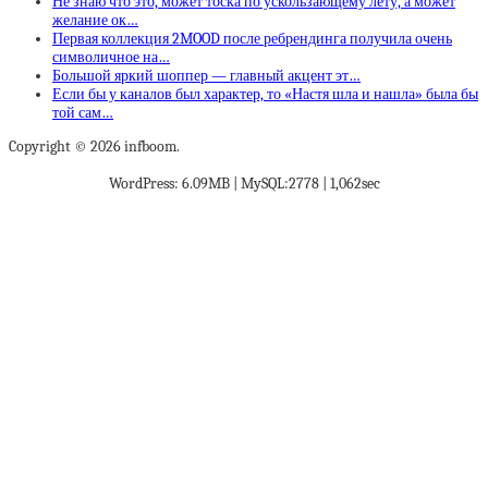
Не знаю что это, может тоска по ускользающему лету, а может
желание ок…
Первая коллекция 2MOOD после ребрендинга получила очень
символичное на…
Большой яркий шоппер — главный акцент эт…
Если бы у каналов был характер, то «Настя шла и нашла» была бы
той сам…
Copyright © 2026 infboom.
WordPress: 6.09MB | MySQL:2778 | 1,062sec