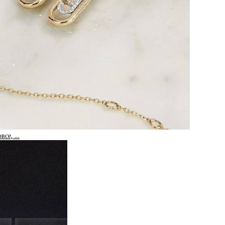
овсе, …