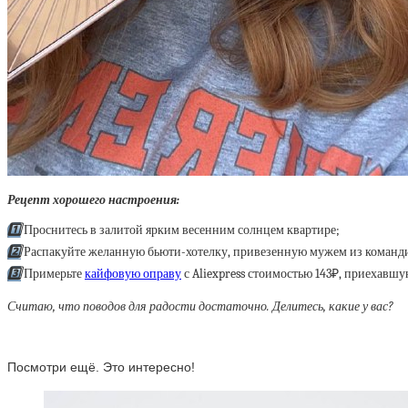
Рецепт хорошего настроения:
1️⃣
Проснитесь в залитой ярким весенним солнцем квартире;
2️⃣
Распакуйте желанную бьюти-хотелку, привезенную мужем из команди
3️⃣
Примерьте
кайфовую оправу
с Aliexpress стоимостью 143₽, приехавшую
Считаю, что поводов для радости достаточно. Делитесь, какие у вас?
Посмотри ещё. Это интересно!