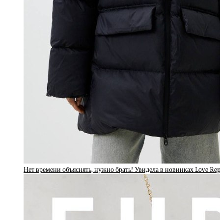
Нет времени объяснять, нужно брать! Увидела в новинках Love Re