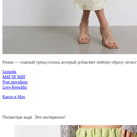
Рюши — главный тренд сезона, который добавляет любому образу легкос
Lamoda
MAY OF MAY
Post meridiem
Love Republic
Канал в Мах
Посмотри ещё. Это интересно!