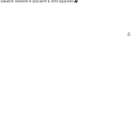
асывайте лишнее и шагайте в лето красиво
🍒
©