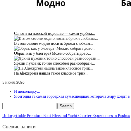
Сапоги на плоской подошве — самая удобна…
В этом сезоне модно носить брюки с юбкам…
Образ, как у блогера) Можно собрать дово…
Яркий пуховик точно способен разнообрази…
На Aliexspress нашла такое классное трик…
5 июня, 2026
И шоколадку…
Я сегодня та самая городская сумасшедшая, которая в жару ходит 
Unforgettable Premium Boat Hire and Yacht Charter Experiences in Paphos
Свежие записи