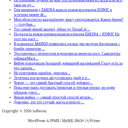
Не понимаю, нужна ли мне эта сатиновая юбка из SELA или все-
таки не ну…
Тем временем у ZARINA вышла новая коллекция ICONIC в
эстетике power dr…
Моя обсессия по квадратному мысу продолжается. Какие берем?
— голубые…
Тот самый яркий акцент, образ от ЛизыСег…
Подоспела новая премиальная коллекция ZARINA / ICONIC На
этот раз наст…
В новинках MANGO появились целых две модели босоножек с
бэмби-принтом …
Эта парочка с ретинолом вдохновила меня на пост. Сыворотка
celimaxМаск…
Befree порадовали большой домашней коллекцией Глазу есть за
что зацепи…
Не повторяем ошибок, девочки…
Эстетика последних августовских дней в п…
Чокер — это самый быстрый способ добавит…
Пока еще рано доставать трикотаж и теплые носки, но идеи
образов для п…
Яркая майка — самый простой способ мгнов…
Девочки, это тот случай, когда я просто …
Copyright © 2026 infboom.
WordPress: 6.39MB | MySQL:18634 | 4,954sec