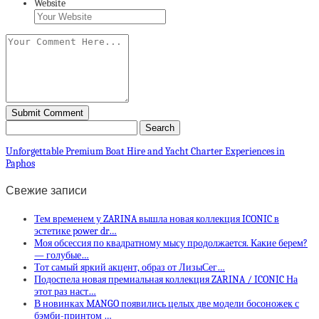
Website
Unforgettable Premium Boat Hire and Yacht Charter Experiences in
Paphos
Свежие записи
Тем временем у ZARINA вышла новая коллекция ICONIC в
эстетике power dr…
Моя обсессия по квадратному мысу продолжается. Какие берем?
— голубые…
Тот самый яркий акцент, образ от ЛизыСег…
Подоспела новая премиальная коллекция ZARINA / ICONIC На
этот раз наст…
В новинках MANGO появились целых две модели босоножек с
бэмби-принтом …