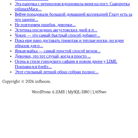
Эта парочка с ретинолом вдохновила меня на пост. Сыворотка
celimaxМаск…
Befree порадовали большой домашней коллекцией Глазу есть за
что зацепи…
Не повторяем ошибок, девочки…
Эстетика последних августовских дней в п…
Чокер — это самый быстрый способ добавит…
Пока еще рано доставать трикотаж и теплые носки, но идеи
образов для п…
Яркая майка — самый простой способ мгнов…
Девочки, это тот случай, когда я просто …
Осень в стиле городского сафари в новом дропе у LIME.
Понравился блейз…
Этот стильный летний образ собран полнос…
Copyright © 2026 infboom.
WordPress: 6.11MB | MySQL:3380 | 1,409sec